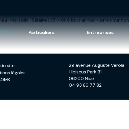
Lieu
: Marseille |
Salaire
: 35-40k€ brut annuel + prime sur hono
ÊTES
Particuliers
Entreprises
29 avenue Auguste Verola
 du site
Hibiscus Park B1
ions légales
06200 Nice
COMK
04 93 86 77 82