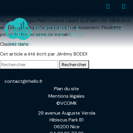
COMPTABLE COPROPRIÉTÉS
Panneau de gestion des cookies
novembre 3, 2021 4:39 pm
Publié par
Jérémy BODDI
Nice | CDI Temps Plein | Statut Cadre ou Etam | 32-38k€ brut
annuel + prime participation et intéressement. Flexibilité
RECRUTEMENT &
possible des horaires de travail !
CHASSE DE TÊTES
Classés dans :
Cet article a été écrit par Jérémy BODDI
Rechercher
contact@rhello.fr
Plan du site
Mentions légales
©VCOMK
29 avenue Auguste Verola
Hibiscus Park B1
06200 Nice