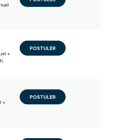
nuel
POSTULER
uel +
h.
POSTULER
l +