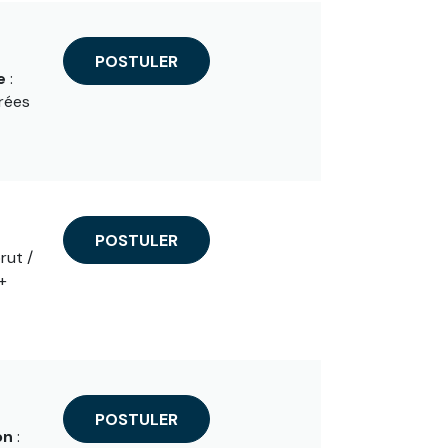
POSTULER
e
:
rées
POSTULER
rut /
+
POSTULER
on
: