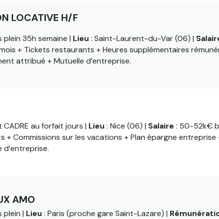
ON LOCATIVE H/F
 plein 35h semaine |
Lieu
: Saint-Laurent-du-Var (06) |
Salair
 mois + Tickets restaurants + Heures supplémentaires rémuné
ent attribué + Mutuelle d’entreprise.
PROPRIÉTÉS
t CADRE au forfait jours |
Lieu
: Nice (06) |
Salaire
: 50-52k€ b
ts + Commissions sur les vacations + Plan épargne entreprise 
 d’entreprise.
AUX AMO
 plein |
Lieu
: Paris (proche gare Saint-Lazare) |
Rémunérati