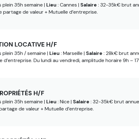
 plein 35h semaine |
Lieu
: Cannes |
Salaire
: 32-35k€ brut an
e partage de valeur + Mutuelle d’entreprise.
TION LOCATIVE H/F
 plein 35h / semaine |
Lieu
: Marseille |
Salaire
: 28k€ brut ann
e d’entreprise. Du lundi au vendredi, amplitude horaire 9h – 17
ROPRIÉTÉS H/F
 plein 35h semaine |
Lieu
: Nice |
Salaire
: 32-35k€ brut annue
partage de valeur + Mutuelle d’entreprise.