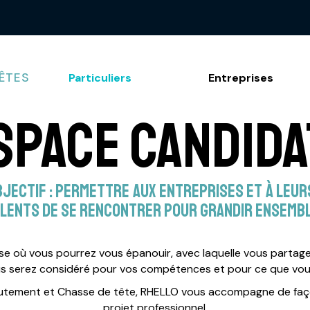
ÊTES
Particuliers
Entreprises
space Candida
jectif : permettre aux entreprises et à leu
lents de se rencontrer pour grandir ensembl
ise où vous pourrez vous épanouir, avec laquelle vous partag
s serez considéré pour vos compétences et pour ce que vou
utement et Chasse de tête, RHELLO vous accompagne de faço
projet professionnel.