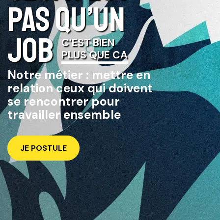
PAS QU’UN
JOB
C’EST BIEN
PLUS QUE CA
Notre métier : mettre en
relation ceux qui doivent
se rencontrer pour
travailler ensemble
JE POSTULE